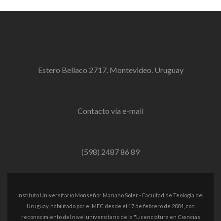
Estero Bellaco 2717. Montevideo. Uruguay
Contacto vía e-mail
(598) 2487 86 89
Instituto Universitario Monseñor Mariano Soler - Facultad de Teología del
Uruguay, habilitado por el MEC desde el 17 de febrero de 2004, con
reconocimiento del nivel universitario de la "Licenciatura en Ciencias