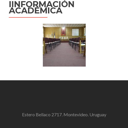
IINFORMACIÓN
ACADÉMICA
Estero Bellaco 2717. Montevideo. Uruguay