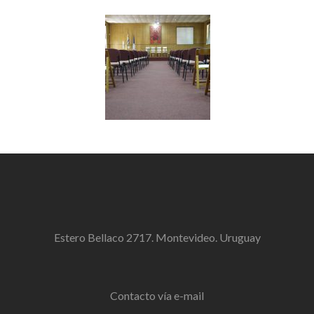
Estero Bellaco 2717. Montevideo. Uruguay
Contacto vía e-mail