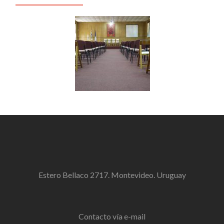
Estero Bellaco 2717. Montevideo. Uruguay
Contacto vía e-mail