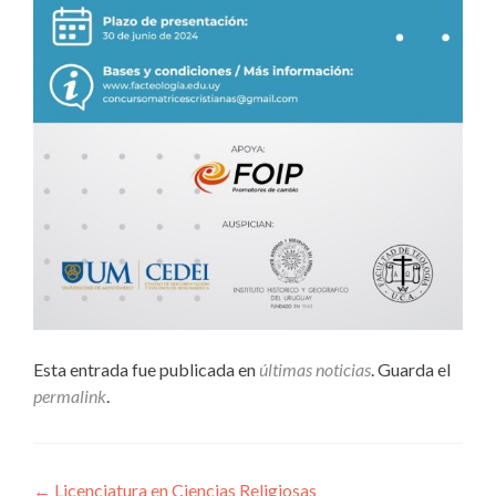
Esta entrada fue publicada en
últimas noticias
. Guarda el
permalink
.
Navegación
←
Licenciatura en Ciencias Religiosas