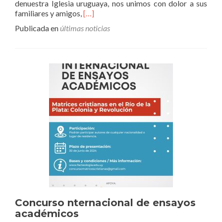
denuestra Iglesia uruguaya, nos unimos con dolor a sus
Leer
familiares y amigos,
[…]
másMons.
Publicada en
últimas noticias
Dr.
Antonio
Bonzani,
QEPD
Concurso nternacional de ensayos
académicos