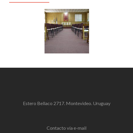
Estero Bellaco 2717. Montevideo. Uruguay
Contacto vía e-mail