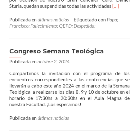
Leer
Sturla, quedan suspendidas todas las actividades
[…]
másPapa
Francisco,
Publicada en
últimas noticias
Etiquetado con
Papa;
descansa
Francisco; Fallecimiento; QEPD; Despedida;
en
Paz!
Congreso Semana Teológica
Publicada en
octubre 2, 2024
Compartimos la invitación con el programa de los
encuentros correspondientes a las conferencias que se
llevarán a cabo este año 2024 en el marco de la Semana
Teológica, a realizarse los días 8, 9 y 10 de octubre en el
horario de 17:30hs a 20:30hs en el Aula Magna de
nuestra Facultad. ¡Los esperamos!
Publicada en
últimas noticias