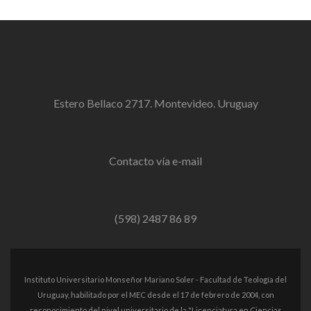
Estero Bellaco 2717. Montevideo. Uruguay
Contacto vía e-mail
(598) 2487 86 89
Instituto Universitario Monseñor Mariano Soler - Facultad de Teología del
Uruguay, habilitado por el MEC desde el 17 de febrero de 2004, con
reconocimiento del nivel universitario de la "Licenciatura en Ciencias