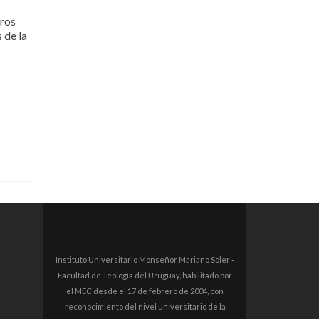
eros
 de la
Instituto Universitario Monseñor Mariano Soler -
Facultad de Teología del Uruguay, habilitado por
el MEC desde el 17 de febrero de 2004, con
reconocimiento del nivel universitario de la