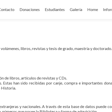
Contacto
Donaciones
Estudiantes
Galería
Home
Info
volúmenes, libros, revistas y tesis de grado, maestría y doctorado.
n de libros, artículos de revistas y CDs.
. Estas han sido recibidas por canje, compra e importantes don
 Historia.
xtranjeras y nacionales. A través de esta base de datos puede co
ón, números que posee la Biblioteca y forma de adquisición.