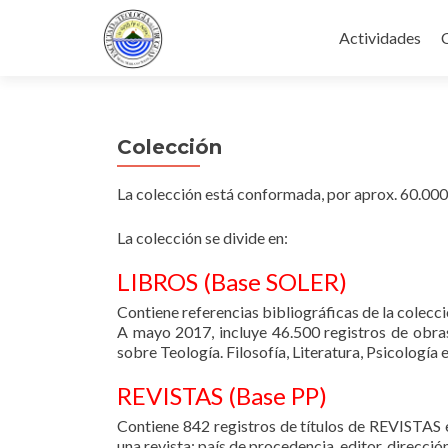
Ir
al
Actividades
contenido
Colección
La colección está conformada, por aprox. 60.000 
La colección se divide en:
LIBROS (Base SOLER)
Contiene referencias bibliográficas de la colecció
A mayo 2017, incluye 46.500 registros de obras
sobre Teología. Filosofía, Literatura, Psicología e
REVISTAS (Base PP)
Contiene 842 registros de títulos de REVISTAS e
una revista: país de procedencia, editor, direcci