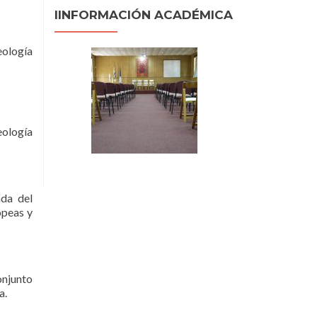
IINFORMACIÓN ACADÉMICA
eología
eología
ada del
opeas y
onjunto
ctoria.