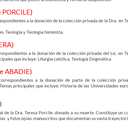
e PORCILE)
espondientes a la donación de la colección privada de la Dra. en T
ón, Teología y Teología feminista.
PERA
)
espondientes a la donación de la colección privada del Lic. en T
ipales que incluye: Liturgia católica, Teología Dogmática
se ABADIE
)
orrespondientes a la donación de parte de la colección priv
 Temas principales que incluye: Historia de las Universidades eur
l
l de la Dra. Teresa Porcile, donado a su muerte.
Constituye un c
encias y fotocopias, manuscritos que documentan su vasta traye