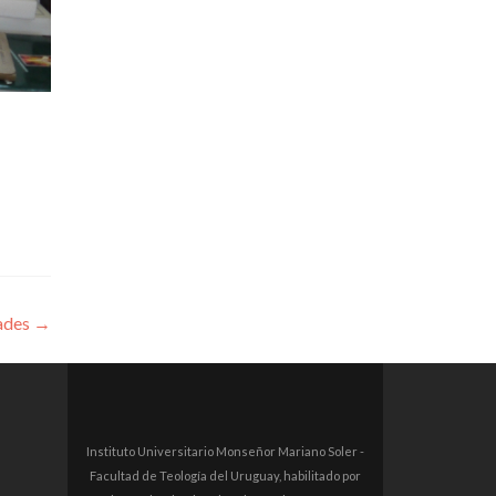
dades
→
Instituto Universitario Monseñor Mariano Soler -
Facultad de Teología del Uruguay, habilitado por