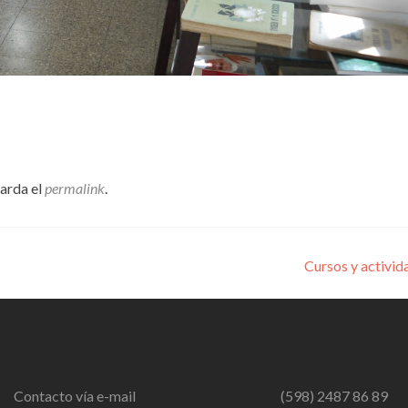
uarda el
permalink
.
Cursos y activi
Contacto vía e-mail
(598) 2487 86 89