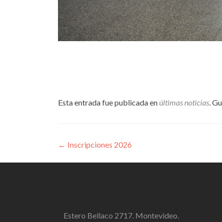
Esta entrada fue publicada en
últimas noticias
. G
Navegación
←
Inscripciones 2026
de
entradas
Estero Bellaco 2717. Montevideo.